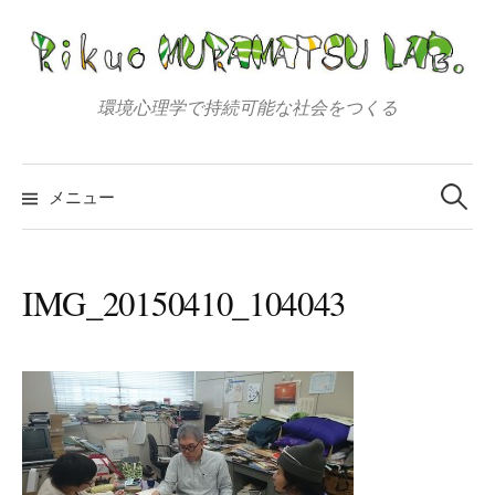
コ
ン
テ
ン
環境心理学で持続可能な社会をつくる
ツ
へ
検
索:
ス
メニュー
キ
ッ
プ
IMG_20150410_104043