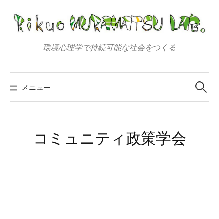
コ
ン
テ
ン
環境心理学で持続可能な社会をつくる
ツ
へ
検
索:
ス
メニュー
キ
ッ
プ
コミュニティ政策学会