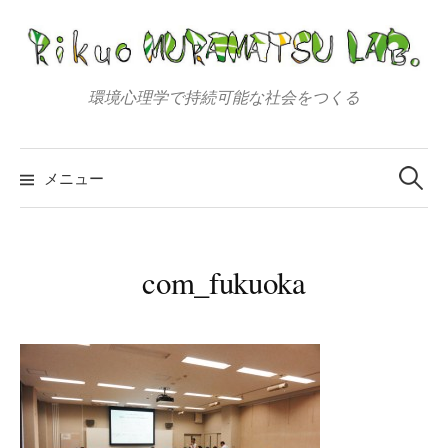
コ
ン
テ
ン
環境心理学で持続可能な社会をつくる
ツ
へ
検
索:
ス
メニュー
キ
ッ
プ
com_fukuoka