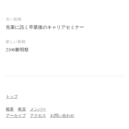
投
古い投稿
先輩に訊く卒業後のキャリアセミナー
稿
ナ
新しい投稿
ビ
2106黎明祭
ゲ
ー
シ
ョ
ン
トップ
概要
教員
メンバー
アーカイブ
アクセス
お問い合わせ