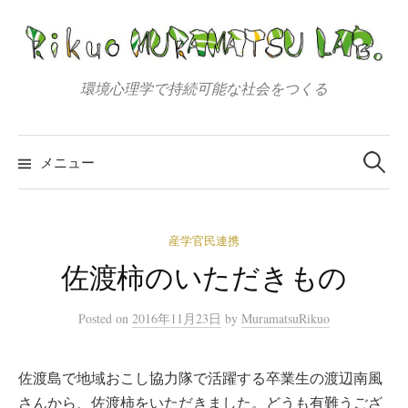
コ
ン
テ
ン
環境心理学で持続可能な社会をつくる
ツ
へ
検
索:
ス
メニュー
キ
ッ
プ
産学官民連携
佐渡柿のいただきもの
Posted
on
2016年11月23日
by
MuramatsuRikuo
佐渡島で地域おこし協力隊で活躍する卒業生の渡辺南風
さんから、佐渡柿をいただきました。どうも有難うござ