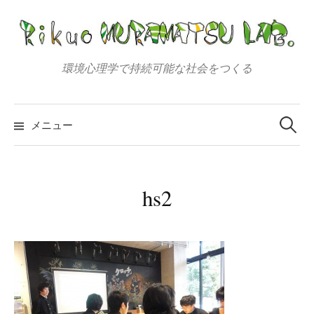
コ
ン
テ
ン
環境心理学で持続可能な社会をつくる
ツ
へ
検
索:
ス
メニュー
キ
ッ
プ
hs2