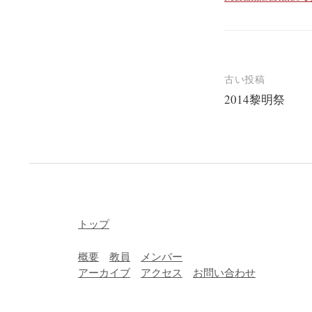
投
古い投稿
2014黎明祭
稿
ナ
ビ
ゲ
ー
シ
トップ
ョ
概要
教員
メンバー
ン
アーカイブ
アクセス
お問い合わせ