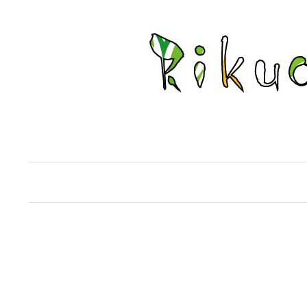
コ
ン
テ
ン
ツ
へ
ス
キ
ッ
プ