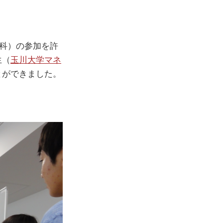
学科）の参加を許
生（
玉川大学マネ
とができました。