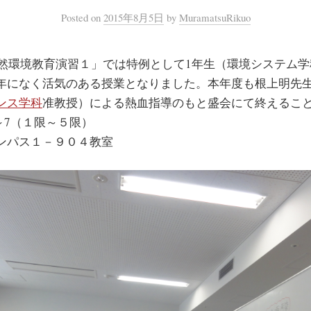
Posted
on
2015年8月5日
by
MuramatsuRikuo
「自然環境教育演習１」では特例として1年生（環境システム
年になく活気のある授業となりました。本年度も根上明先
ンス学科
准教授）による熱血指導のもと盛会にて終えるこ
/5～7（１限～５限）
ンパス１－９０４教室