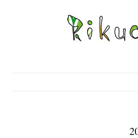
コ
ン
テ
ン
ツ
へ
ス
キ
ッ
プ