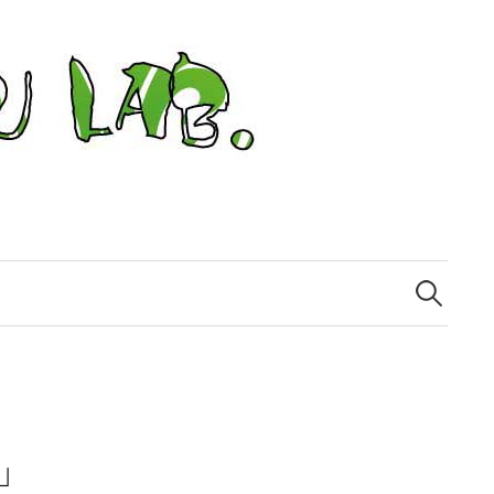
検
索:
」