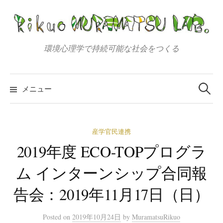
コ
ン
テ
ン
環境心理学で持続可能な社会をつくる
ツ
へ
検
索:
ス
メニュー
キ
ッ
プ
産学官民連携
2019年度 ECO-TOPプログラ
ム インターンシップ合同報
告会：2019年11月17日（日）
Posted
on
2019年10月24日
by
MuramatsuRikuo