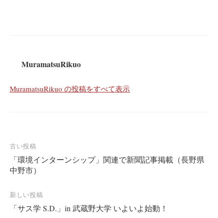
MuramatsuRikuo
MuramatsuRikuo の投稿をすべて表示
投
古い投稿
「環境インターンシップ」関連で新聞記事掲載（長野県
稿
中野市）
ナ
ビ
新しい投稿
ゲ
「サス学 S.D.」in 武蔵野大学 いよいよ始動！