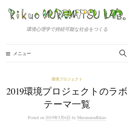
コ
ン
テ
ン
環境心理学で持続可能な社会をつくる
ツ
へ
検
索:
ス
メニュー
キ
ッ
プ
環境プロジェクト
2019環境プロジェクトのラボ
テーマ一覧
Posted
on
2019年5月6日
by
MuramatsuRikuo