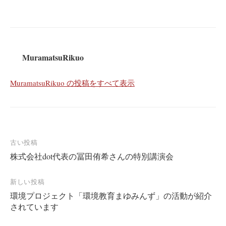
MuramatsuRikuo
MuramatsuRikuo の投稿をすべて表示
投
古い投稿
株式会社dot代表の冨田侑希さんの特別講演会
稿
ナ
新しい投稿
ビ
環境プロジェクト「環境教育まゆみんず」の活動が紹介
ゲ
されています
ー