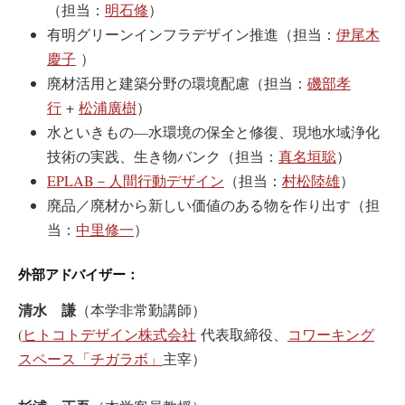
（担当：
明石修
）
有明グリーンインフラデザイン推進（担当：
伊尾木
慶子
）
廃材活用と建築分野の環境配慮（担当：
磯部孝
行
+
松浦廣樹
）
水といきもの―水環境の保全と修復、現地水域浄化
技術の実践、生き物バンク（担当：
真名垣聡
）
EPLAB－人間行動デザイン
（担当：
村松陸雄
）
廃品／廃材から新しい価値のある物を作り出す（担
当：
中里修一
）
外部アドバイザー：
清水 謙
（本学非常勤講師）
(
ヒトコトデザイン株式会社
代表取締役、
コワーキング
スペース「チガラボ」
主宰）