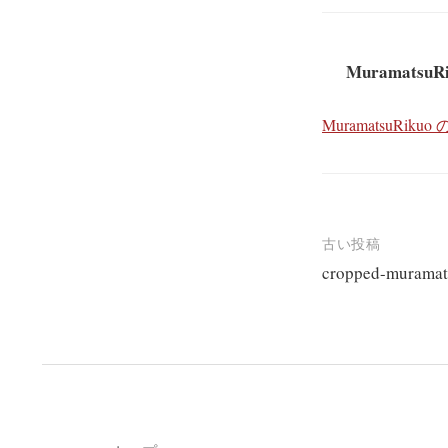
MuramatsuR
MuramatsuRi
投
古い投稿
cropped-murama
稿
ナ
ビ
ゲ
ー
シ