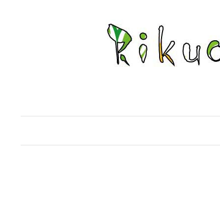
コ
ン
テ
ン
ツ
へ
ス
キ
ッ
プ