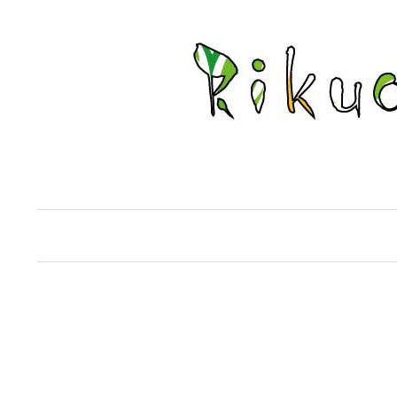
コ
ン
テ
ン
ツ
へ
ス
キ
ッ
プ