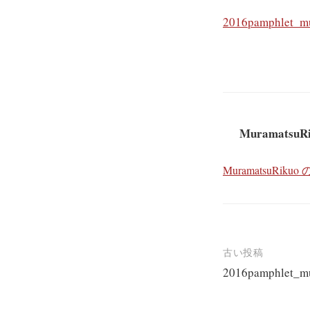
2016pamphlet_m
MuramatsuR
MuramatsuRi
投
古い投稿
2016pamphlet_m
稿
ナ