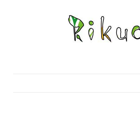
コ
ン
テ
ン
ツ
へ
ス
キ
ッ
プ